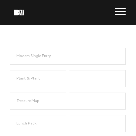
Modern Single Entry
Plant & Plant
Treasure Map
Lunch Pack