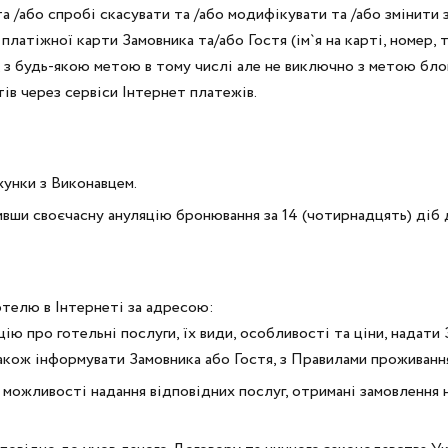
 та /або спробі скасувати та /або модифікувати та /або змінит
 платіжної карти Замовника та/або Гостя (ім`я на карті, номер,
 з будь-якою метою в тому числі але не виключно з метою блок
ів через сервіси Інтернет платежів.
хунки з Виконавцем.
вши своєчасну ануляцію бронювання за 14 (чотирнадцять) діб д
отелю в Інтернеті за адресою:
ю про готельні послуги, їх види, особливості та ціни, надати З
акож інформувати Замовника або Гостя, з Правилами проживання
 можливості надання відповідних послуг, отримані замовлення 