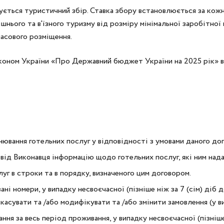
гується туристичний збір. Ставка збору встановлюється за кож
ішнього та в’їзного туризму від розміру мінімальної заробітної 
часового розміщення.
Законом України «Про Державний бюджет України на 2025 рік» 
ювання готельних послуг у відповідності з умовами даного дог
від Виконавця інформацію щодо готельних послуг, які ним нада
уг в строки та в порядку, визначеного цим договором.
ні номери, у випадку несвоєчасної (пізніше ніж за 7 (сім) діб 
і скасувати та /або модифікувати та /або змінити замовлення (у
ня за весь період проживання, у випадку несвоєчасної (пізніше 