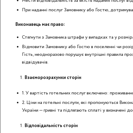
Нести відповідальність за якість наданих послуг ві
При наданні послуг Замовнику або Гостю, дотримуват
Виконавець має право:
Стягнути з Замовника штрафи у випадках та у розміра
Відмовити Замовнику або Гостю в поселенні чи розір
Гість, неодноразово порушує внутрішні правила про
відвідувачів.
Взаєморозрахунки сторін
1. У вартість готельних послуг включено: проживання
2. Ціни на готельні послуги, які пропонуються Викон
України — гривні та підлягають сплаті у визначені д
Відповідальність сторін