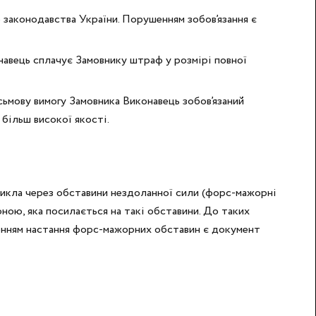
о законодавства України. Порушенням зобов’язання є
навець сплачує Замовнику штраф у розмірі повної
сьмову вимогу Замовника Виконавець зобов’язаний
 більш високої якості.
иникла через обставини нездоланної сили (форс-мажорні
ною, яка посилається на такі обставини. До таких
дженням настання форс-мажорних обставин є документ