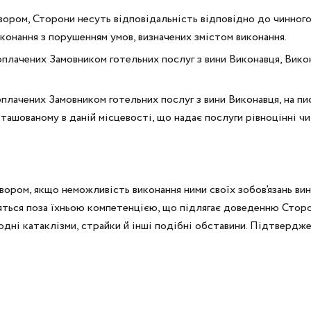
говором, Сторони несуть відповідальність відповідно до чинног
конання з порушенням умов, визначених змістом виконання.
оплачених Замовником готельних послуг з вини Виконавця, Вико
оплачених Замовником готельних послуг з вини Виконавця, на пи
ташованому в даній місцевості, що надає послуги рівноцінні чи
овором, якщо неможливість виконання ними своїх зобов’язань в
дяться поза їхньою компетенцією, що підлягає доведенню Сторо
иродні катаклізми, страйки й інші подібні обставини. Підтвер