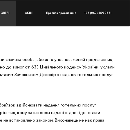
КОВЕЛІ
АКЦІЇ
Правила проживання
+38 (067) 869 08 31
чи фізична особа, або ж їх уповноважений представник,
но до вимог ст. 633 Цивільного кодексу України, уклали
-яким Замовником Договір з надання готельних послуг.
бов’язок здійснювати надання готельних послуг
м тих, кому за законом надані відповідні пільги.
е не встановлено законом. Виконавець не має права