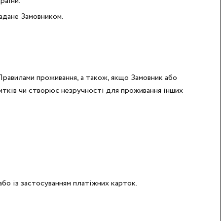
раїни.
надане Замовником.
 Правилами проживання, а також, якщо Замовник або
итків чи створює незручності для проживання інших
або із застосуванням платіжних карток.