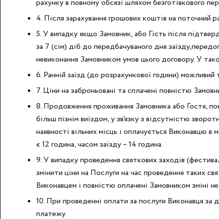
рахунку в повному обсязі шляхом безготівкового пер
4. Після зарахування грошових коштів на поточний р
5. У випадку якщо Замовник, або Гість після підтвер
за 7 (сім) діб до передбачуваного дня заїзду,передо
невиконання Замовником умов цього договору. У так
6. Ранній заїзд (до розрахункової години) можливи
7. Ціни на заброньовані та сплачені повністю Замов
8. Продовження проживання Замовника або Гостя, пона
більш пізнім виїздом, у зв’язку з відсутністю звор
наявності вільних місць і оплачується Виконавцю в м
є 12 година, часом заїзду – 14 година.
9. У випадку проведення святкових заходів (фестивал
змінити ціни на Послуги на час проведення таких св
Виконавцем і повністю оплачені Замовником зміні не
10. При проведенні оплати за послуги Виконавця за 
платежу.