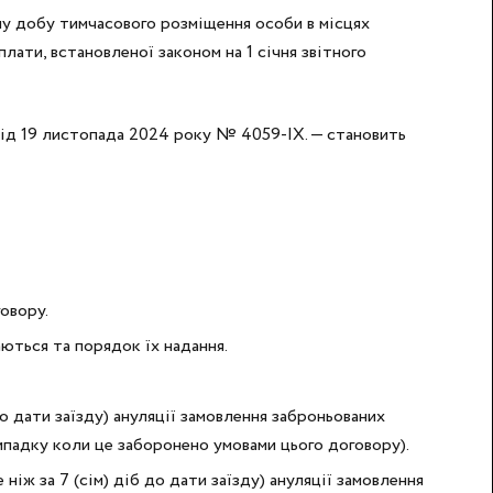
ну добу тимчасового розміщення особи в місцях
плати, встановленої законом на 1 січня звітного
від 19 листопада 2024 року № 4059-IX. — становить
овору.
ються та порядок їх надання.
до дати заїзду) ануляції замовлення заброньованих
 випадку коли це заборонено умовами цього договору).
ніж за 7 (сім) діб до дати заїзду) ануляції замовлення