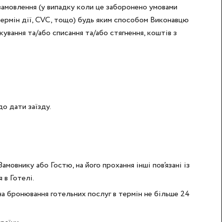
и замовлення (у випадку коли це заборонено умовами
 термін дії, CVC, тощо) будь яким способом Виконавцю
ування та/або списання та/або стягнення, коштів з
о дати заїзду.
амовнику або Гостю, на його прохання інші пов’язані із
 в Готелі.
на бронювання готельних послуг в термін не більше 24