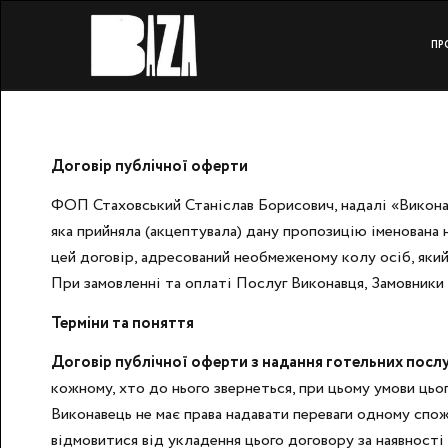
ПР
Договір публічної оферти
ФОП Стаховський Станіслав Борисович, надалі «Виконаве
яка прийняла (акцептувала) дану пропозицію іменована н
цей договір, адресований необмеженому колу осіб, яки
При замовленні та оплаті Послуг Виконавця, Замовник
Терміни та поняття
Договір публічної оферти з надання готельних посл
кожному, хто до нього звернеться, при цьому умови цьог
Виконавець не має права надавати переваги одному спож
відмовитися від укладення цього договору за наявності