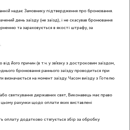
.
станній надає Замовнику підтвердження про бронювання.
чений день заїзду (не заїзд), і не скасував бронювання
ерненню та зараховується в якості штрафу, за
.
ід його причин (в т.ч. у зв’язку з достроковим заїздом,
ереднього бронювання раннього заїзду проводиться при
и визначається на момент заїзду. Часом виїзду з Готелю
/або святкування державних свят, Виконавець має право
и цьому рахунки щодо оплати яких виставлені
ять оплату додатково стягується збір за обробку