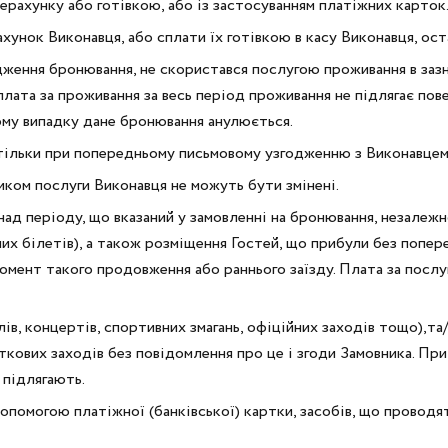
ерахунку або готівкою, або із застосуванням платіжних карток
ахунок Виконавця, або сплати їх готівкою в касу Виконавця, о
дження бронювання, не скористався послугою проживання в зазна
плата за проживання за весь період проживання не підлягає пов
ому випадку дане бронювання анулюється.
й тільки при попередньому письмовому узгодженню з Виконавцем
ником послуги Виконавця не можуть бути змінені.
д періоду, що вказаний у замовленні на бронювання, незалежно в
отних білетів), а також розміщення Гостей, що прибули без поп
омент такого продовження або раннього заїзду. Плата за послуг
ів, концертів, спортивних змагань, офіційних заходів тощо),та
яткових заходів без повідомлення про це і згоди Замовника. Пр
 підлягають.
допомогою платіжної (банківської) картки, засобів, що провод