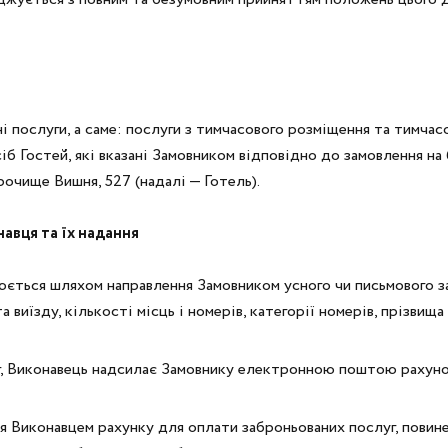
і послуги, а саме: послуги з тимчасового розміщення та тимчас
іб Гостей, які вказані Замовником відповідно до замовлення на 
рочище Вишня, 527 (надалі — Готель).
авця та їх надання
нюється шляхом направлення Замовником усного чи письмового з
 виїзду, кількості місць і номерів, категорії номерів, прізвища 
г, Виконавець надсилає Замовнику електронною поштою рахунок
ння Виконавцем рахунку для оплати заброньованих послуг, повин