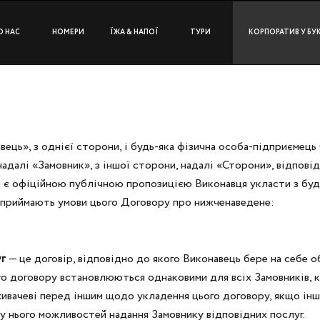
О НАС
НОМЕРИ
ЇЖА & НАПОЇ
ТУРИ
КОРПОРАТИВ У БУ
ць», з однієї сторони, і будь-яка фізична особа-підприємець 
адалі «Замовник», з іншої сторони, надалі «Сторони», відповід
й є офіційною публічною пропозицією Виконавця укласти з будь
и приймають умови цього Договору про нижченаведене:
уг
— це договір, відповідно до якого Виконавець бере на себе о
о договору встановлюються однаковими для всіх Замовників, крі
ивачеві перед іншим щодо укладення цього договору, якщо інш
 у нього можливостей надання Замовнику відповідних послуг.