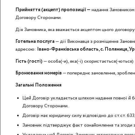
Прийняття (акцепт) пропозиції —
надання Замовником 
Договору Сторонами.
Дія Замовника, яка вважається акцептом цього договору
Готельна послуга
— дії Виконавця з розміщення Замовн
адресою:
Івано-Франківська область, с. Поляниця, У
Гість (гості)
— особа(-и), яка(-і) скористається(-ються
Бронювання номерів
— попереднє замовлення, зроблене 
Загальні Положення
Цей Договір укладається шляхом надання повної й бе
Договору Сторонами.
Договір має юридичну силу відповідно до ст.ст. 633
Замовник підтверджує факт ознайомлення та згоди з
Укладаючи цей Договір, Замовник автоматично погодж