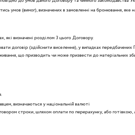
дповідно до умов даного Договору та чинного законодавства Ук
ись умов (вимог), визначених в замовленні на бронювання, яке 
х, які визначені розділом 3 цього Договору.
вати договір (здійснити виселення), у випадках передбачених
живання, що призводить чи може призвести до матеріальних зб
.
авцем, визначаються у національній валюті
оговором строки, шляхом оплати по перерахунку, або готівкою, 