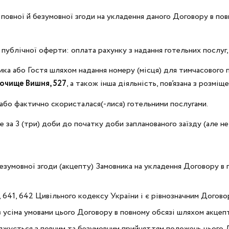
повної й безумовної згоди на укладення даного Договору в пов
 публічної оферти: оплата рахунку з надання готельних послуг
ика або Гостя шляхом надання номеру (місця) для тимчасового 
рочище Вишня, 527
, а також інша діяльність, пов’язана з розмі
) або фактично скористалася(-лися) готельними послугами.
за 3 (три) доби до початку доби запланованого заїзду (але не 
зумовної згоди (акцепту) Замовника на укладення Договору в п
, 641, 642 Цивільного кодексу України і є рівнозначним Догово
 усіма умовами цього Договору в повному обсязі шляхом акцепт
ується з повним та безумовним прийняттям положень цього Дого