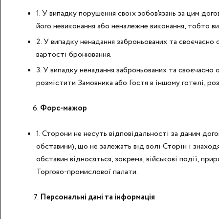
1. У випадку порушення своїх зобов’язань за цим до
його невиконання або неналежне виконання, тобто ви
2. У випадку ненадання заброньованих та своєчасно 
вартості бронювання.
3. У випадку ненадання заброньованих та своєчасно 
розмістити Замовника або Гостя в іншому готелі, роз
Форс-мажор
1. Сторони не несуть відповідальності за даним дог
обставини), що не залежать від волі Сторін і знахо
обставин відносяться, зокрема, військові події, пр
Торгово-промислової палати.
Персональні дані та інформація