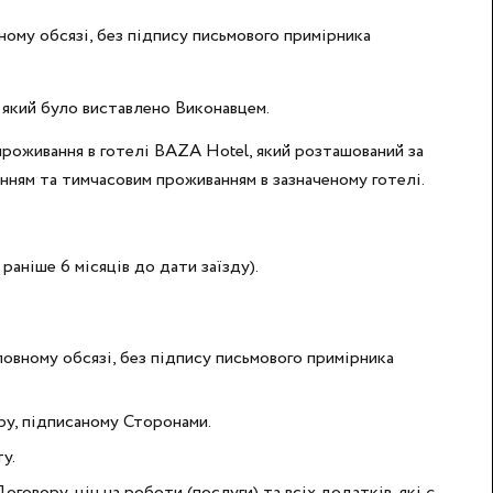
ному обсязі, без підпису письмового примірника
, який було виставлено Виконавцем.
проживання в готелі BAZA Hotel, який розташований за
щенням та тимчасовим проживанням в зазначеному готелі.
раніше 6 місяців до дати заїзду).
овному обсязі, без підпису письмового примірника
ру, підписаному Сторонами.
у.
вору, цін на роботи (послуги) та всіх додатків, які є