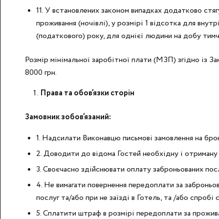
11. У встановлених законом випадках додатково стя
проживання (ночівлі), у розмірі 1 відсотка для внутр
(податкового) року, для однієї людини на добу тим
Розмір мінімальної заробітної плати (МЗП) згідно із 
8000 грн.
Права та обов’язки сторін
Замовник зобов’язаний:
1. Надсилати Виконавцю письмові замовлення на брон
2. Доводити до відома Гостей необхідну і отриману 
3. Своєчасно здійснювати оплату заброньованих посл
4. Не вимагати повернення передоплати за заброньова
послуг та/або при не заїзді в Готель, та /або спроб
5. Сплатити штраф в розмірі передоплати за проживан