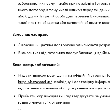
заброньованих послуг та/або при не заїзді в Готель,
цього договору, в тому числі шляхом передачі даних
або будь-якій третій особі для передачі Виконавцю,
такої платіжної картки або самостійної оплати кошт
Замовник має право:
З власної ініціативи достроково здійснювати розра
Відмовитися від готельних послуг Виконавця здійсни
Виконавець зобов’язаний:
Надати, шляхом розміщення на офіційній сторінці Г
https://bazahotel.ua/
необхідну і достовірну інформаці
відповідним готельним обслуговуванням послуги, а т
Приймати, опрацьовувати і підтверджувати за умови
годин з моменту їх отримання.