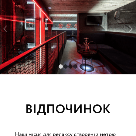
Следующий
1
2
3
4
ВІДПОЧИНОК
Наші місця для релаксу створені з метою