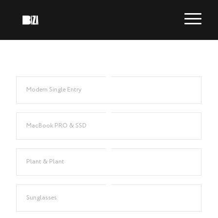
Modern Single Entry
MacBook PRO & SSD
Plant & Plant
Sunglasses