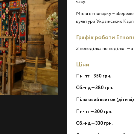
часу.
Місія етнопарку – збереже
культури Українських Карп
Графік роботи Етно
З понеділка по неділю — з 
Ціни
:
Пн-пт – 350 грн.
Сб.-нд — 380 грн.
Пільговий квиток (діти від 
Пн-пт — 300 грн.
Сб.-нд — 330 грн.