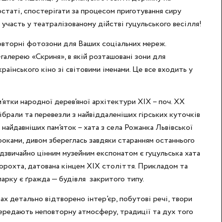
статі, спостерігати за процесом приготування сиру
и участь у театралізованому дійстві гуцульського весілля!
повторні фотозони для Ваших соціальних мереж.
галерею «Скриня», в якій розташовані зони для
країнського кіно зі світовими іменами. Це все входить у
м’ятки народної дерев’яної архітектури ХІХ – поч. ХХ
ібрали та перевезли з найвіддаленіших гірських куточків
 найдавніших пам’яток – хата з села Рожанка Львівської
роками, дивом збереглась завдяки старанням останнього
адзвичайно цінним музейним експонатом є гуцульська хата
Ворохта, датована кінцем ХІХ століття. Прикладом та
рку є ґражда — будівля закритого типу.
ах детально відтворено інтер’єр, побутові речі, твори
передають неповторну атмосферу, традиції та дух того