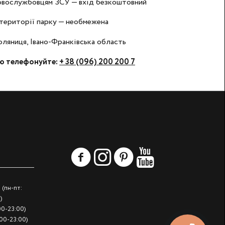
ковослужбовцям ЗСУ — вхід безкоштовний
 території парку — необмежена
оляниця, Івано-Франківська область
ю телефонуйте:
+ 38 (096) 200 200 7
(пн-пт:
)
00-23:00)
:00-23:00)