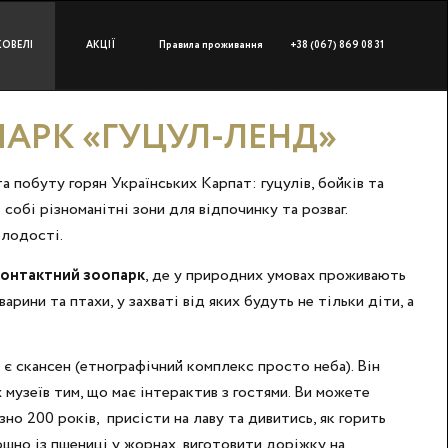
КОВЕЛІ
АКЦІЇ
Правила проживання
+38 (067) 869 08 31
АРК «ГУЦУЛ-ЛЕНД»
та побуту горян Українських Карпат: гуцулів, бойків та
 собі різноманітні зони для відпочинку та розваг.
лодості.
контактний зоопарк
, де у природних умовах проживають
варини та птахи, у захваті від яких будуть не тільки діти, а
є скансен (етнографічний комплекс просто неба). Він
х музеїв тим, що має інтерактив з гостями. Ви можете
зно 200 років, присісти на лаву та дивитись, як горить
ошно із пшениці у жорнах, виготовити доріжку на