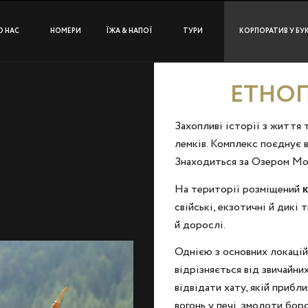
О НАС
НОМЕРИ
ЇЖА & НАПОЇ
ТУРИ
КОРПОРАТИВ У БУ
ЕТНОП
Захопливі історії з життя 
лемків. Комплекс поєднує в
Знаходиться за Озером Мо
На території розміщений
свійські, екзотичні й дикі т
й дорослі.
Однією з основних локацій 
відрізняється від звичайни
відвідати хату, якій прибли
вогонь у печі, змолоти бор