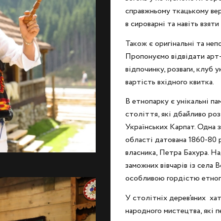
справжньому ткацькому вер
в сироварні та навіть взят
Також є оригінальні та не
Пропонуємо відвідати арт-
відпочинку, розваги, клуб у
вартість вхідного квитка.
В етнопарку є унікальні па
століття, які дбайливо роз
Українських Карпат. Одна з
області датована 1860-80 
власника, Петра Бахура. Н
заможних вівчарів із села 
особливою гордістю етнопа
У столітніх дерев’яних хат
народного мистецтва, які 