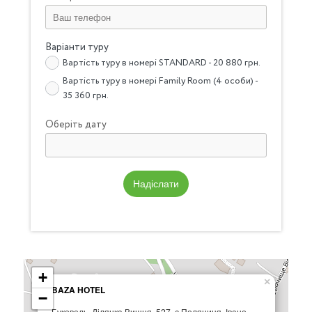
Варіанти туру
Вартість туру в номері STANDARD - 20 880 грн.
Вартість туру в номері Family Room (4 особи) -
35 360 грн.
Оберіть дату
Надіслати
+
×
BAZA HOTEL
−
Буковель, Ділянка Вишня, 527, с.Поляниця, Івано-