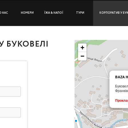
О НАС
НОМЕРИ
ЇЖА & НАПОЇ
ТУРИ
КОРПОРАТИВ У БУ
 У БУКОВЕЛІ
+
−
BAZA 
Буковел
Франків
Прокла