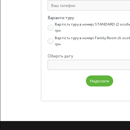
Варіанти туру
Вартість туру в номері STANDARD (2 особи)
грн.
Вартість туру в номері Family Room (4 особ
грн.
Оберіть дату
Надіслати